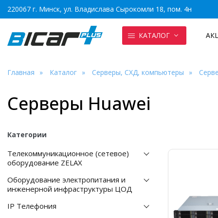
220067 г. Минск, ул. Владислава Сырокомли 18, пом. 4н
КАТАЛОГ
АК
Главная
Каталог
Серверы, СХД, компьютеры
Серв
Серверы Huawei
Категории
Телекоммуникационное (сетевое)
оборудование ZELAX
Оборудование электропитания и
инженерной инфраструктуры ЦОД
IP Телефония