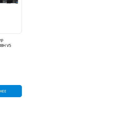
ер
88H V5
НЕЕ