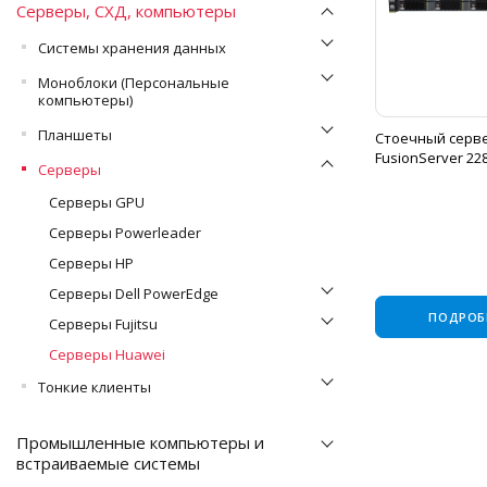
Серверы, СХД, компьютеры
Системы хранения данных
Моноблоки (Персональные
компьютеры)
Планшеты
Стоечный серв
FusionServer 22
Серверы
Серверы GPU
Серверы Powerleader
Серверы HP
Серверы Dell PowerEdge
ПОДРОБ
Серверы Fujitsu
Серверы Huawei
Тонкие клиенты
Промышленные компьютеры и
встраиваемые системы