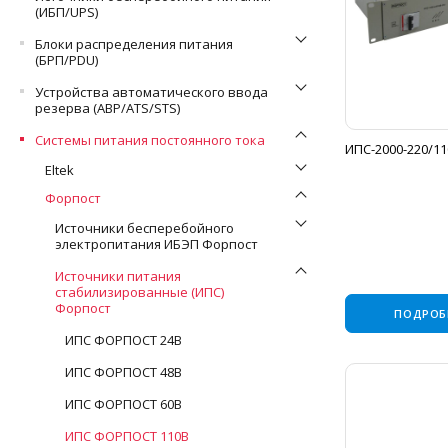
(ИБП/UPS)
Блоки распределения питания
(БРП/PDU)
Устройства автоматического ввода
резерва (АВР/ATS/STS)
Системы питания постоянного тока
ИПС-2000-220/11
Eltek
Форпост
Источники бесперебойного
электропитания ИБЭП Форпост
Источники питания
стабилизированные (ИПС)
Форпост
ПОДРОБ
ИПС ФОРПОСТ 24В
ИПС ФОРПОСТ 48В
ИПС ФОРПОСТ 60В
ИПС ФОРПОСТ 110В