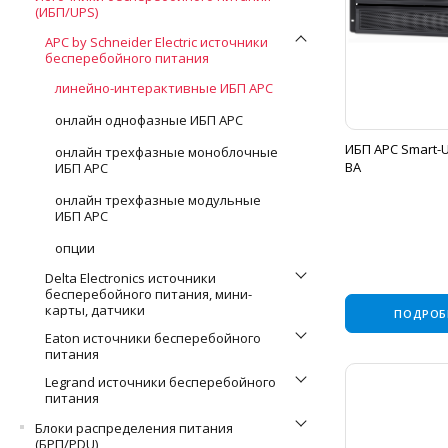
(ИБП/UPS)
APC by Schneider Electric источники
бесперебойного питания
линейно-интерактивные ИБП APC
онлайн однофазные ИБП APC
ИБП APC Smart-U
онлайн трехфазные моноблочные
ВА
ИБП APC
онлайн трехфазные модульные
ИБП APC
опции
Delta Electronics источники
бесперебойного питания, мини-
карты, датчики
ПОДРОБ
Eaton источники бесперебойного
питания
Legrand источники бесперебойного
питания
Блоки распределения питания
(БРП/PDU)