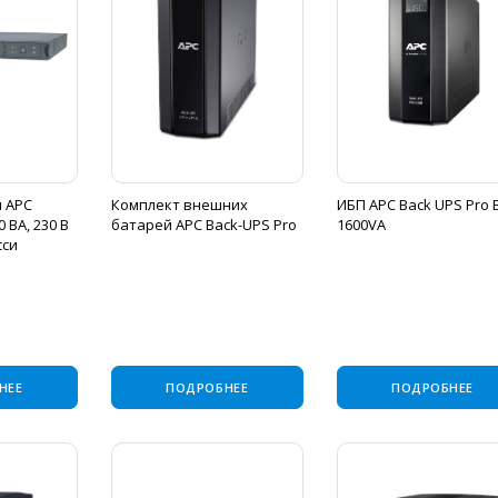
 APC
Комплект внешних
ИБП APC Back UPS Pro 
 ВА, 230 В
батарей APC Back-UPS Pro
1600VA
сси
НЕЕ
ПОДРОБНЕЕ
ПОДРОБНЕЕ