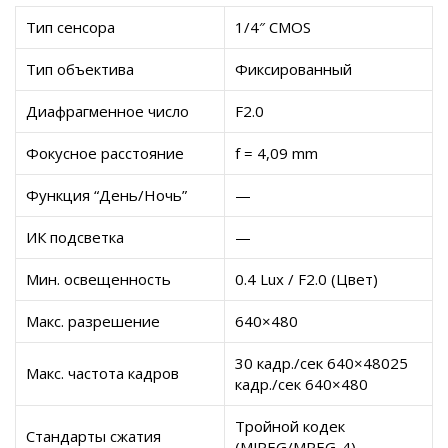
Тип сенсора
1/4″ CMOS
Тип объектива
Фиксированный
Диафрагменное число
F2.0
Фокусное расстояние
f = 4,09 mm
Функция “День/Ночь”
—
ИК подсветка
—
Мин. освещенность
0.4 Lux / F2.0 (Цвет)
Макс. разрешение
640×480
30 кадр./сек 640×48025
Макс. частота кадров
кадр./сек 640×480
Тройной кодек
Стандарты сжатия
(MJPEG/MPEG-4)