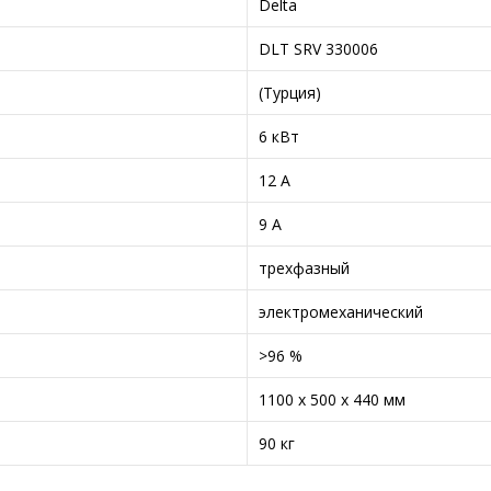
Delta
DLT SRV 330006
(Турция)
6 кВт
12 А
9 А
трехфазный
электромеханический
>96 %
1100 x 500 x 440 мм
90 кг