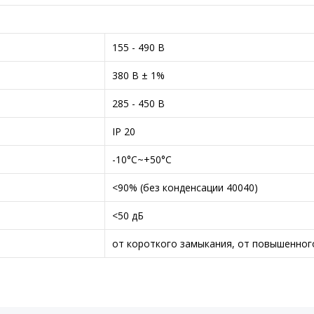
155 - 490 В
380 В ± 1%
285 - 450 В
IP 20
-10°C~+50°C
<90% (без конденсации 40040)
<50 дБ
от короткого замыкания, от повышенног